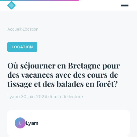
Accueil
›
Location
LOCATION
Où séjourner en Bretagne pour
des vacances avec des cours de
tissage et des balades en forêt?
Lyam
•
30 juin 2024
•
5 min de lecture
Lyam
L