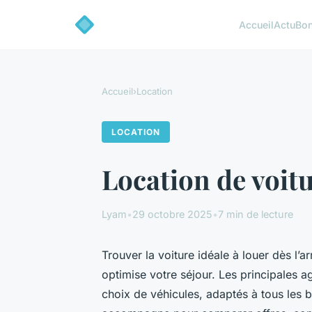
Accueil
Actu
Bon
Accueil
›
Location
LOCATION
Location de voitu
Lyam
•
29 octobre 2025
•
7 min de lecture
Trouver la voiture idéale à louer dès l’a
optimise votre séjour. Les principales 
choix de véhicules, adaptés à tous les 