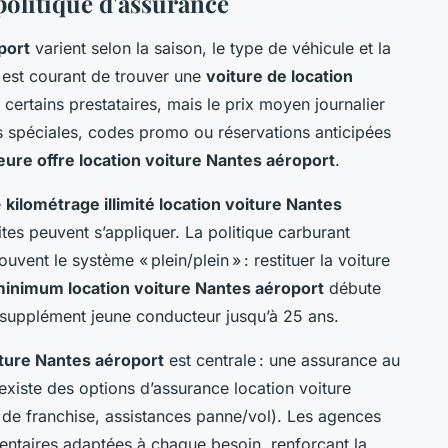
 politique d'assurance
port
varient selon la saison, le type de véhicule et la
l est courant de trouver une
voiture de location
certains prestataires, mais le prix moyen journalier
s spéciales, codes promo ou réservations anticipées
eure offre location voiture Nantes aéroport
.
e
kilométrage illimité location voiture Nantes
ites peuvent s’appliquer. La politique carburant
uvent le système « plein/plein » : restituer la voiture
inimum location voiture Nantes aéroport
débute
 supplément jeune conducteur jusqu’à 25 ans.
iture Nantes aéroport
est centrale : une assurance au
existe des options d’assurance location voiture
 de franchise, assistances panne/vol). Les agences
ntaires adaptées à chaque besoin, renforçant la