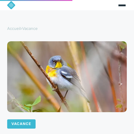
Accueil
›
Vacance
VACANCE