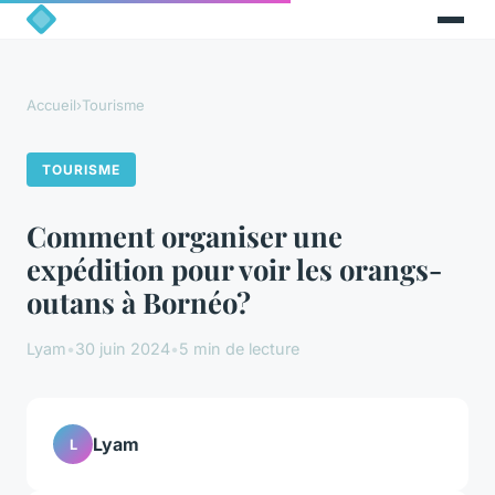
Accueil
›
Tourisme
TOURISME
Comment organiser une
expédition pour voir les orangs-
outans à Bornéo?
Lyam
•
30 juin 2024
•
5 min de lecture
Lyam
L